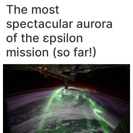
The most
Skip
to
spectacular aurora
content
of the εpsilon
mission (so far!)